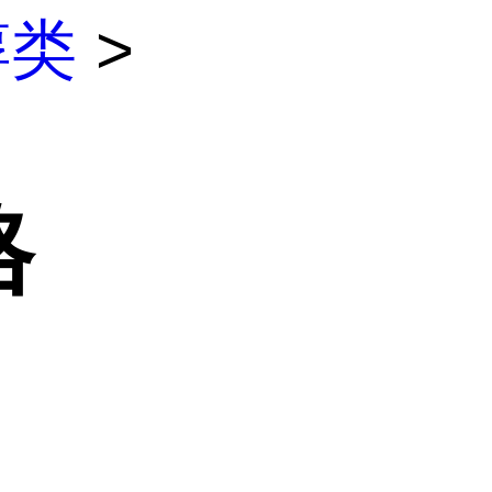
醇类
>
格