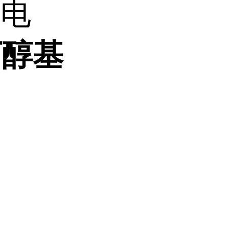
。电
丁醇基