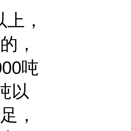
以上，
销的，
00吨
吨以
充足，