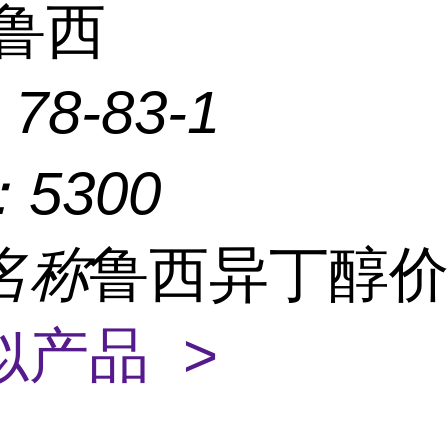
鲁西
：
78-83-1
：
5300
名称
鲁西异丁醇
似产品 >