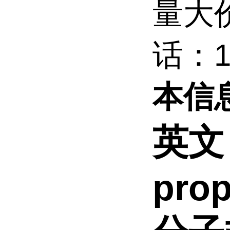
量大
话：15
本信
英文：
prop