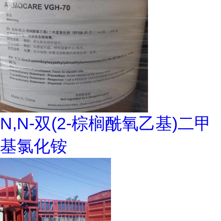
N,N-双(2-棕榈酰氧乙基)二甲
基氯化铵