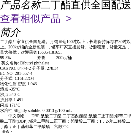
产品名称
二丁酯直供全国配送
查看相似产品 >
简介
二丁酯厂家直供全国配送。月销量达100吨以上，长期保持库存在30吨以
上。200kg/桶的全新包装 ，罐车厂家直接发货。货源稳定，货量充足，
量大价优，欢迎采购15605418165。
99.5% 齐鲁 200kg/桶
英文名称: Dibutyl phthalate
CAS NO: 84-74-2 分子量: 278.34
EC NO: 201-557-4
分子式: C16H22O4
物化性质 密度 1.043
熔点 -35°C
沸点 340°C
折射率 1.491
闪点 171°C
水溶性 Slightly soluble. 0.0013 g/100 mL
中文别名： DBP;酞酸二丁酯;二丁基酞酸酯;酞酸二正丁酯;邻苯二甲
酸二丁酯(DBP);邻苯二甲酸二正丁酯；邻酞酸二丁酯；1，2-苯二羟酸二
丁酯；正丁基邻苯二甲酸酯；宫殿油C
用途：