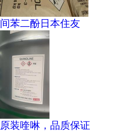
间苯二酚日本住友
原装喹啉，品质保证