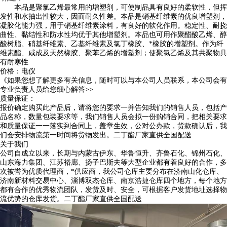
本品是聚氯乙烯最常用的增塑剂，可使制品具有良好的柔软性，但挥
发性和水抽出性较大，因而耐久性差。本品是硝基纤维素的优良增塑剂，
凝胶化能力强，用于硝基纤维素涂料，有良好的软化作用。稳定性、耐挠
曲性、黏结性和防水性均优于其他增塑剂。本品也可用作聚醋酸乙烯、醇
酸树脂、硝基纤维素、乙基纤维素及氯丁橡胶、*橡胶的增塑剂。作为纤
维素酯、咸成及天然橡胶、聚苯乙烯的增塑剂；使聚氯乙烯及其共聚物具
有耐寒性
价格：电仪
《如果您想了解更多有关信息，随时可以与本公司人员联系，本公司会有
专业负责人员给您细心解答>>
质量保证：
报价确定购买此产品后，请将您的要求一并告知我们的销售人员，包括产
品名称，数量包装要求等，我们销售人员会拟一份购销合同，把相关要求
和质量保证一一落实到合同上，盖章生效，公对公办款，货款确认后，我
们会安排物流第一时间将货物发出。二丁酯厂家直供全国配送
关于我们
公司自成立以来，长期与内蒙古伊东、华鲁恒升、齐鲁石化、锦州石化、
山东海力集团、江苏裕廊、扬子巴斯夫等大型企业都有着良好的合作，多
次被誉为优质代理商，*供应商，我公司仓库主要分布在济南山化仓库、
济南新材料交易中心、淄博双杰仓库、南京浩捷仓库四个地方，每个地方
都有合作的优秀物流团队，发货及时、安全，可根据客户发货地址选择物
流优势的仓库发货。二丁酯厂家直供全国配送