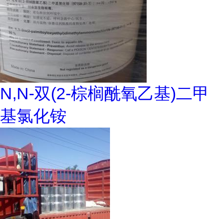
N,N-双(2-棕榈酰氧乙基)二甲
基氯化铵