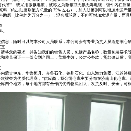
可代替*，或采用微氰电镀，被称之为微氰或无氰无毒电镀，镀件内在质
料（约占助磨剂配方总量的 75% 左右），加入助磨剂可以增加水泥产量 1
熟料助磨（比例约为万分之一），混合后球磨，不但可增加水泥产量，而且
料；
料。
关信息，随时可以与本公司人员联系，本公司会有专业负责人员给您细心解
家直
，请将您的要求一并告知我们的销售人员，包括产品名称，数量包装要求
求和质量保证一一落实到合同上，盖章生效，公对公办款，货款确认后，
直
与内蒙古伊东、华鲁恒升、齐鲁石化、锦州石化、山东海力集团、江苏裕
多次被誉为优质代理商，*供应商，我公司仓库主要分布在济南山化仓库、
仓库四个地方，每个地方都有合作的优秀物流团队，发货及时、安全，可