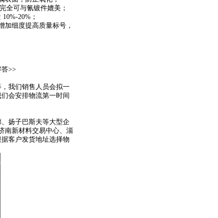
量完全可与氰镀件媲美；
0%-20%；
增加细度提高质量标号，
答>>
等，我们销售人员会拟一
我们会安排物流第一时间
廊、扬子巴斯夫等大型企
济南新材料交易中心、淄
根据客户发货地址选择物