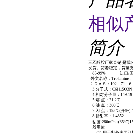
相似
简介
三乙醇胺厂家直销|是我公
发货。货源稳定，货量充足
85-99% 进口/国产
外文名称：Trolamine，
2.ＣＡＳ：102－71－6
3.分子式：C6H15O3N
4.相对分子量：149.19 
5.熔 点：21.2℃
6.沸 点：360℃
7.闪 点：193℃(开杯),
8.折射率：1.4852
粘度:280mPa.s(35℃)15
一般用途
(1) 用于制备表面