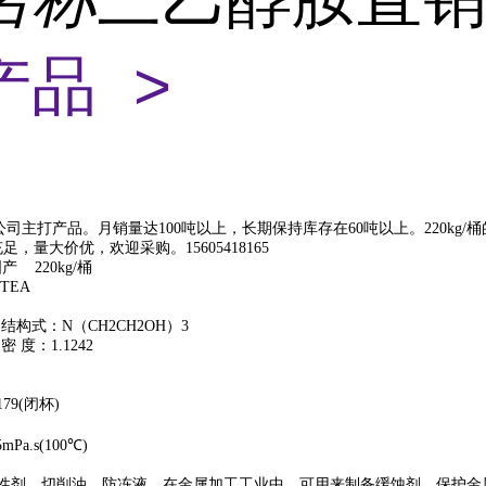
产品 >
司主打产品。月销量达100吨以上，长期保持库存在60吨以上。220kg
，量大价优，欢迎采购。15605418165
 220kg/桶
TEA
 结构式：N（CH2CH2OH）3
密 度：1.1242
179(闭杯)
mPa.s(100℃)
活性剂、切削油、防冻液，在金属加工工业中，可用来制备缓蚀剂，保护金