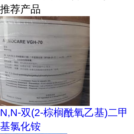
推荐产品
N,N-双(2-棕榈酰氧乙基)二甲
基氯化铵