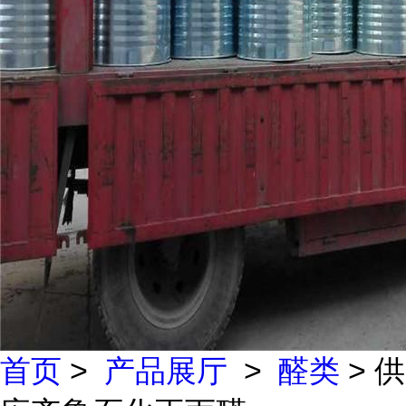
首页
>
产品展厅
>
醛类
> 供