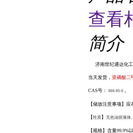
查看
简介
济南世纪通达化
当天发货，
亚磷酸二
CAS
号：
。
868-85-9
【储放注意事项】应
【
】
性质
无色油状液体。沸
【规格】含量99.9%