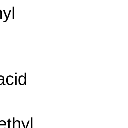
yl
cid
；
ethyl