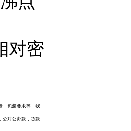
。沸点
，相对密
量，包装要求等，我
，公对公办款，货款