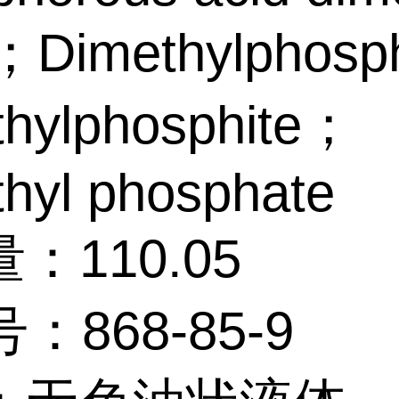
r；Dimethylphosp
thylphosphite；
hyl phosphate
：110.05
：868-85-9