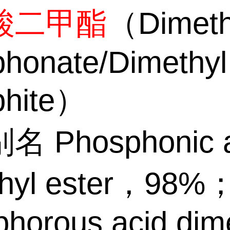
酸二甲酯
（Dimeth
honate/Dimethyl
phite）
 Phosphonic a
thyl ester，98%
horous acid dim