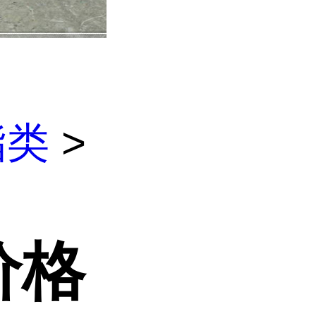
酯类
>
价格