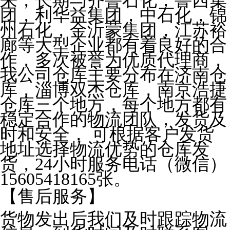
来，长期与齐鲁石化，鲁西集
团，利华益集团，中石化，锦
州石化，金沂蒙集团，江苏裕
廊等大型企业都有着良好的合
作，多次被誉为优质代理商，
我公司仓库主要分布在济南仓
库，淄博双杰仓库，南京浩捷
仓库三个地方，每个地方都有
稳定合作的物流团队，发货及
时和安全， 可根据客户发货
地址选择物流优势的仓库发
货，24小时服务电话（微信）
15605418165张。
【售后服务】
货物发出后我们及时跟踪物流