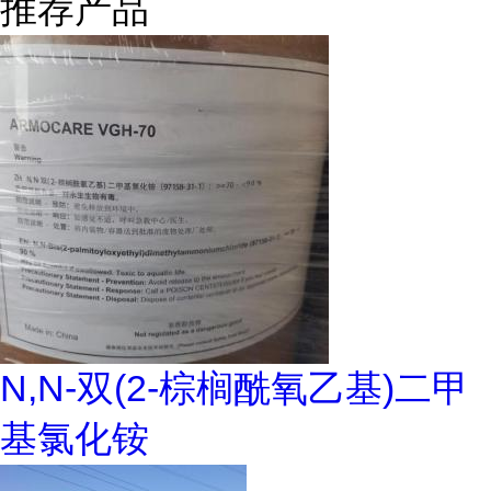
推荐产品
N,N-双(2-棕榈酰氧乙基)二甲
基氯化铵