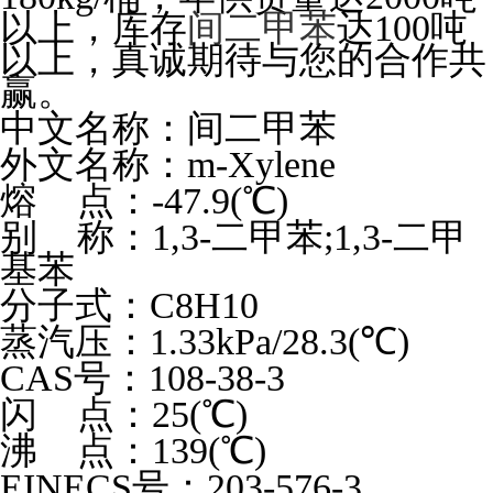
以上，库存
间二甲苯
达100吨
以上，真诚期待与您的合作共
赢。
中文名称：间二甲苯
外文名称：m-Xylene
熔 点：-47.9(
℃
)
别 称：1,3-二甲苯;1,3-二甲
基苯
分子式：C8H10
蒸汽压：1.33kPa/28.3(
℃
)
CAS
号：108-38-3
闪 点：25(
℃
)
沸 点：139(
℃
)
EINECS
号：203-576-3