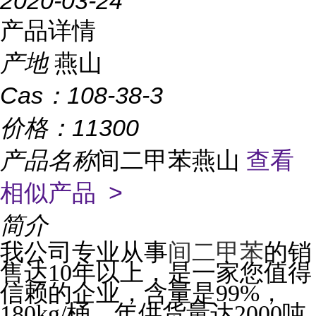
2020-03-24
产品详情
产地
燕山
Cas：
108-38-3
价格：
11300
产品名称
间二甲苯燕山
查看
相似产品 >
简介
我公司专业从事
间二甲苯
的销
售达10年以上，是一家您值得
信赖的企业，含量是99%，
180kg/桶，年供货量达2000吨