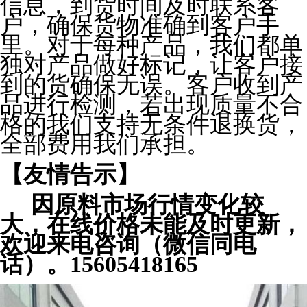
信息，到货时间及时联系客
户，确保货物准确到客户手
里。对于每种产品，我们都单
独对产品做好标记，让客户接
到的货确保无误。客户收到产
品进行检测，若出现质量不合
格的我们支持无条件退换货，
全部费用我们承担。
【友情告示】
因原料市场行情变化较
大，在线价格未能及时更新，
欢迎来电咨询（微信同电
话）。15605418165