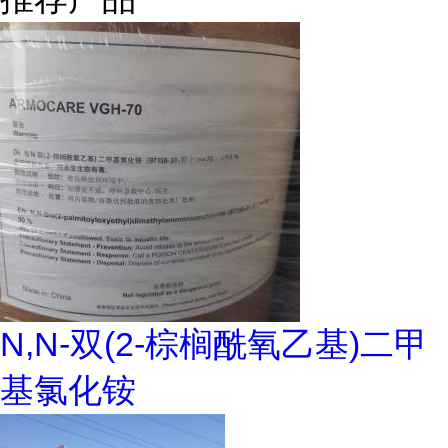
N,N-双(2-棕榈酰氧乙基)二甲
基氯化铵