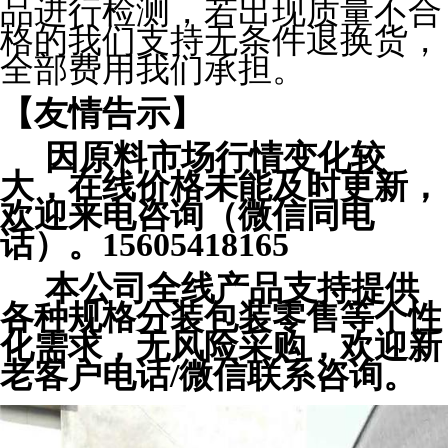
品进行检测，若出现质量不合
格的我们支持无条件退换货，
全部费用我们承担。
【友情告示】
因原料市场行情变化较
大，在线价格未能及时更新，
欢迎来电咨询（微信同电
话）。15605418165
本公司全线产品支持提供
各种规格分装包装零售等个性
化需求，无风险采购，欢迎新
老客户电话/微信联系咨询。