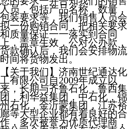
您的要求一并告知我们的销售
人员，包括产品名称，数量，
包装要求等，我们销售人员会
拟一份购销合同，把相关要求
和质量保证一一落实到合同
上，盖章生效，公对公办款，
货款确认后，我们会安排物流
时间将货物发出。
【关于我们】济南世纪通达化
工有限公司自2009年成立以
来，长期与齐鲁石化，鲁西集
团，利华益集团，中石化，锦
州石化，金沂蒙集团，江苏裕
廊等大型企业都有着良好的合
作，多次被誉为优质代理商，