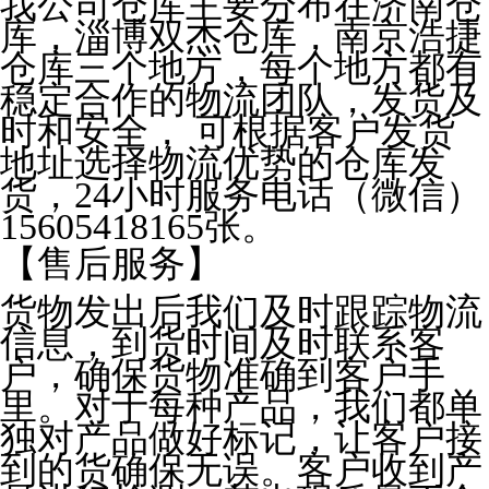
我公司仓库主要分布在济南仓
库，淄博双杰仓库，南京浩捷
仓库三个地方，每个地方都有
稳定合作的物流团队，发货及
时和安全， 可根据客户发货
地址选择物流优势的仓库发
货，24小时服务电话（微信）
15605418165张。
【售后服务】
货物发出后我们及时跟踪物流
信息，到货时间及时联系客
户，确保货物准确到客户手
里。对于每种产品，我们都单
独对产品做好标记，让客户接
到的货确保无误。客户收到产