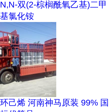
N,N-双(2-棕榈酰氧乙基)二甲
基氯化铵
环己烯 河南神马原装 99% 国