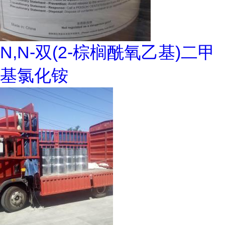
N,N-双(2-棕榈酰氧乙基)二甲
基氯化铵