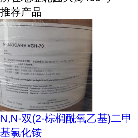
推荐产品
N,N-双(2-棕榈酰氧乙基)二甲
基氯化铵