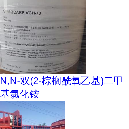
N,N-双(2-棕榈酰氧乙基)二甲
基氯化铵