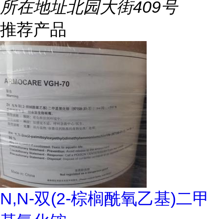
所在地址
北园大街409号
推荐产品
N,N-双(2-棕榈酰氧乙基)二甲