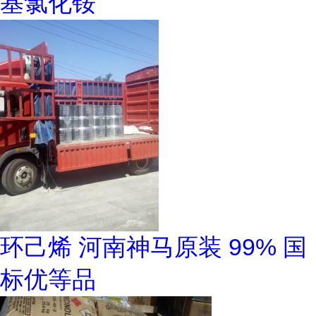
基氯化铵
环己烯 河南神马原装 99% 国
标优等品