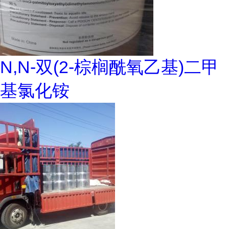
N,N-双(2-棕榈酰氧乙基)二甲
基氯化铵