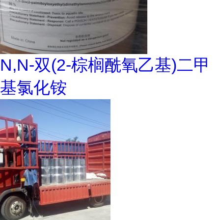
N,N-双(2-棕榈酰氧乙基)二甲
基氯化铵