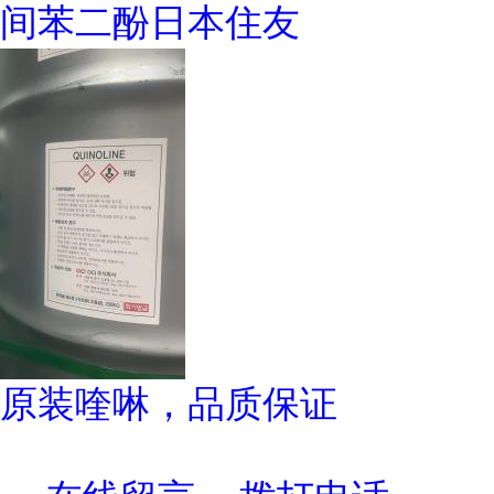
间苯二酚日本住友
原装喹啉，品质保证