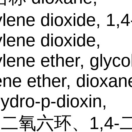
ylene dioxide, 1,4
ylene dioxide,
ylene ether, glyco
ene ether, dioxan
hydro-p-dioxin,
:二氧六环、1,4-