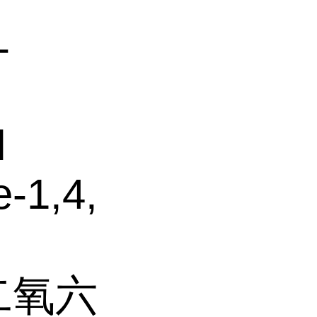
-
l
e-1,4,
二氧六