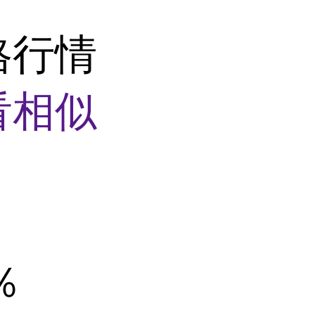
格行情
看相似
9％