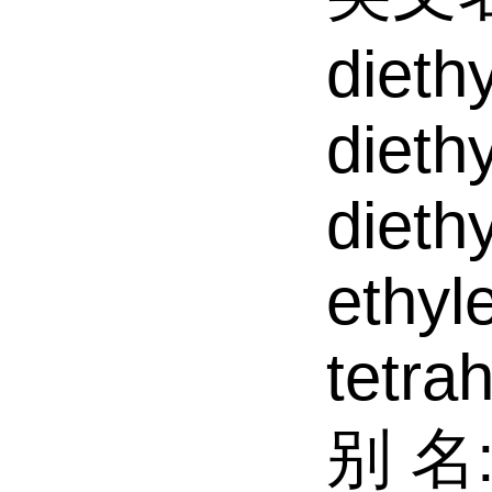
dieth
dieth
dieth
ethyl
tetra
别 名