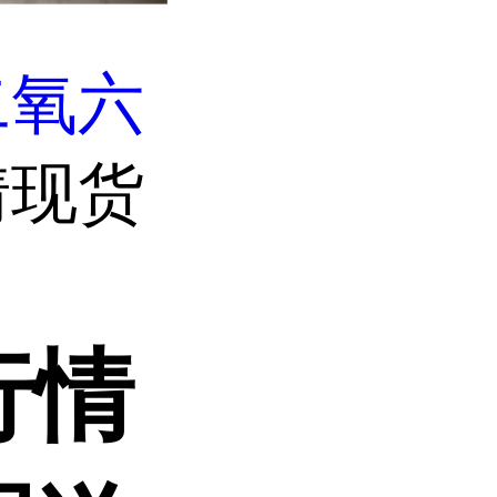
二氧六
情现货
行情