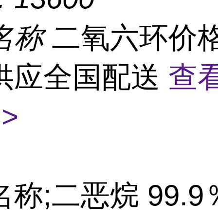
名称
二氧六环价
供应全国配送
查
>
名称;二恶烷
99.