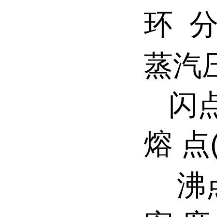
环 分
蒸汽压
闪点
熔 点
沸点(b