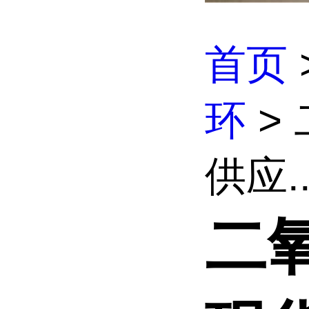
首页
环
>
供应..
二