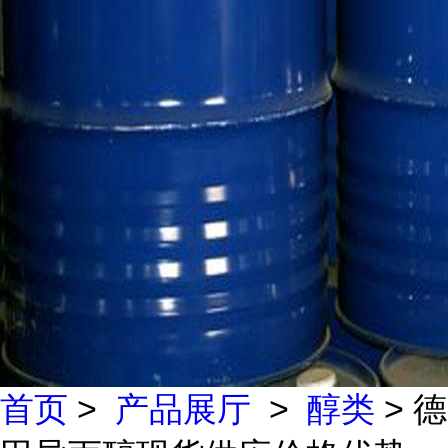
首页
>
产品展厅
>
醇类
> 德