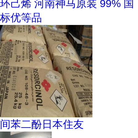
环己烯 河南神马原装 99% 国
标优等品
间苯二酚日本住友