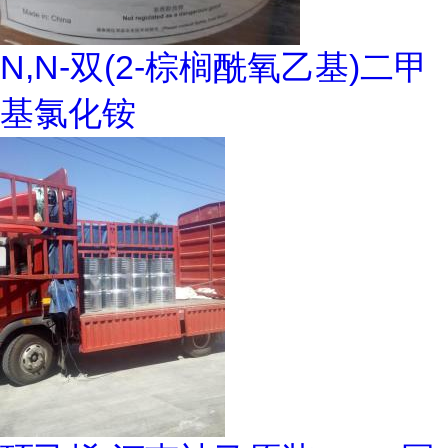
N,N-双(2-棕榈酰氧乙基)二甲
基氯化铵