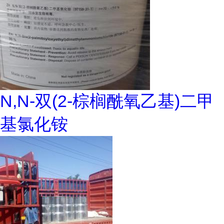
N,N-双(2-棕榈酰氧乙基)二甲
基氯化铵