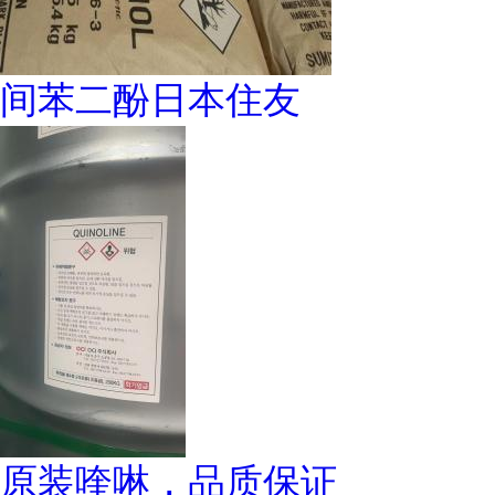
间苯二酚日本住友
原装喹啉，品质保证