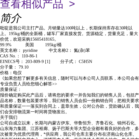
查看相似产品 >
简介
吡啶是我公司主打产品。月销量达100吨以上，长期保持库存在30吨以
上。195kg/桶的全新桶，罐车厂家直接发货。货源稳定，货量充足，量大
价优，欢迎采购15605418165。
99.9% 美国 195kg/桶
英文名称： pyridine 中文名称2： 氮(杂)苯
CAS No.： 110-86-1
EINECS号： 203-809-9 [1] 分子式： C5H5N
分子量： 79.10
价格：电仪
《如果您想了解更多有关信息，随时可以与本公司人员联系，本公司会有
专业负责人员给您细心解答>>
质量保证：
报价确定购买此产品后，请将您的要求一并告知我们的销售人员，包括产
品名称，数量包装要求等，我们销售人员会拟一份购销合同，把相关要求
和质量保证一一落实到合同上，盖章生效，公对公办款，货款确认后，我
们会安排物流第一时间将货物发出。
关于我们
公司自成立以来，长期与内蒙古伊东、华鲁恒升、齐鲁石化、锦州石化、
山东海力集团、江苏裕廊、扬子巴斯夫等大型企业都有着良好的合作，多
次被誉为优质代理商，*供应商，我公司仓库主要分布在济南山化仓库、