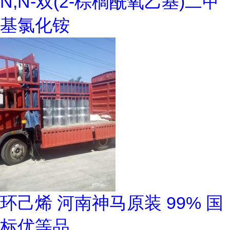
N,N-双(2-棕榈酰氧乙基)二甲
基氯化铵
环己烯 河南神马原装 99% 国
标优等品