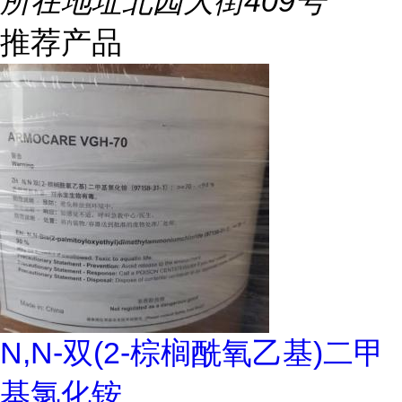
所在地址
北园大街409号
推荐产品
N,N-双(2-棕榈酰氧乙基)二甲
基氯化铵