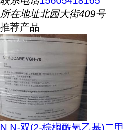
联系电话
15605418165
所在地址
北园大街409号
推荐产品
N,N-双(2-棕榈酰氧乙基)二甲