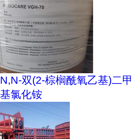
N,N-双(2-棕榈酰氧乙基)二甲
基氯化铵