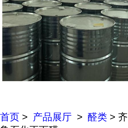
首页
>
产品展厅
>
醛类
> 齐