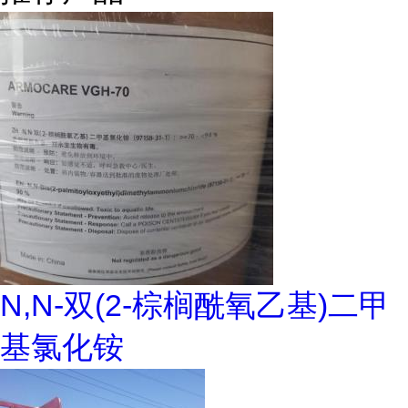
N,N-双(2-棕榈酰氧乙基)二甲
基氯化铵