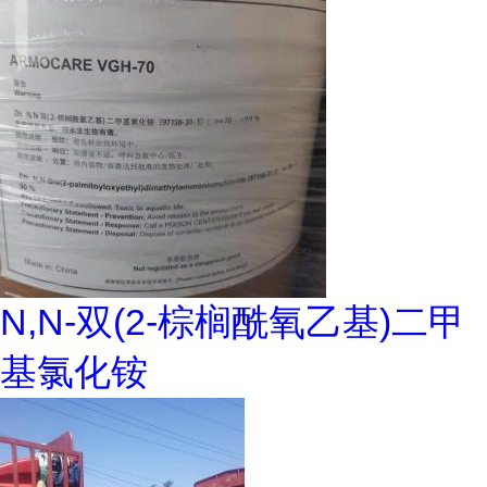
N,N-双(2-棕榈酰氧乙基)二甲
基氯化铵