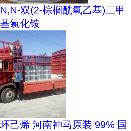
N,N-双(2-棕榈酰氧乙基)二甲
基氯化铵
环己烯 河南神马原装 99% 国