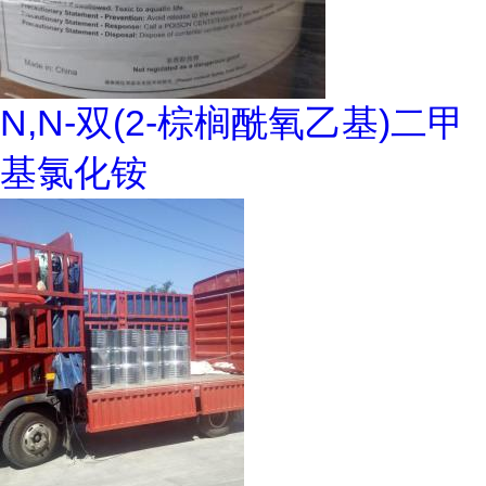
N,N-双(2-棕榈酰氧乙基)二甲
基氯化铵