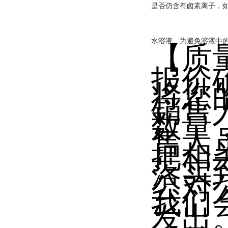
是否仍含有卤素离子，
水溶液。为避免溶液中
【质
报价
将您
销售
数量
售人
把相
落实
公对
我们
发出