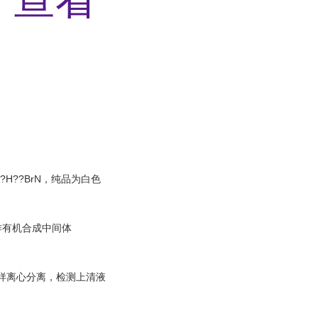
??H??BrN，纯品为白色
作有机合成中间体
样离心分离，检测上清液