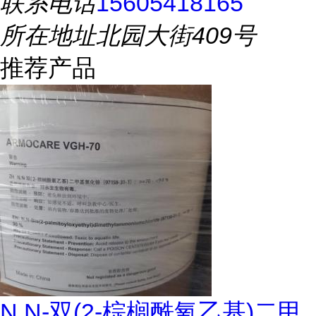
联系电话
15605418165
所在地址
北园大街409号
推荐产品
N,N-双(2-棕榈酰氧乙基)二甲