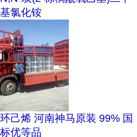
基氯化铵
环己烯 河南神马原装 99% 国
标优等品