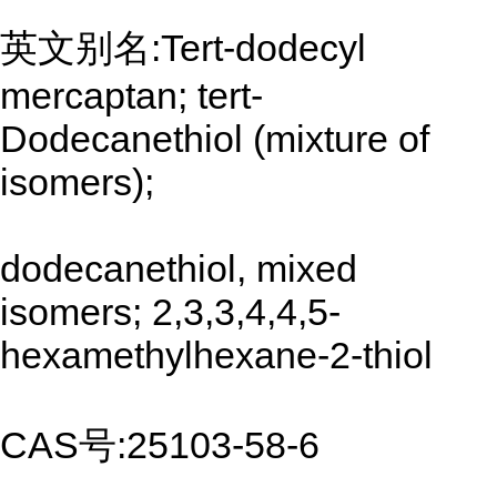
英文别名:Tert-dodecyl
mercaptan; tert-
Dodecanethiol (mixture of
isomers);
dodecanethiol, mixed
isomers; 2,3,3,4,4,5-
hexamethylhexane-2-thiol
CAS号:25103-58-6