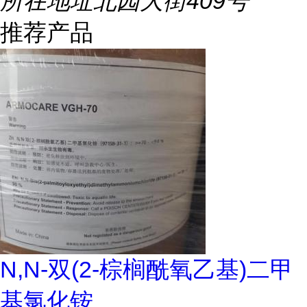
所在地址
北园大街409号
推荐产品
N,N-双(2-棕榈酰氧乙基)二甲
基氯化铵