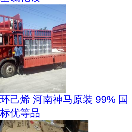
环己烯 河南神马原装 99% 国
标优等品