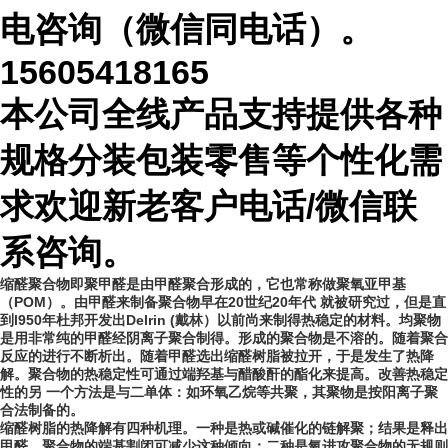
电咨询（微信同电话）。
15605418165
本公司全线产品支持提供各种
规格分装包装零售等个性化需
求欢迎新老客户电话
/微信联
系咨询。
缩醛聚合物即聚甲醛是由甲醛聚合形成的，它也常称做聚氧亚甲基
（POM）。由甲醛来制备聚合物早在20世纪20年代 就被研究过，但是直
到l950年杜邦开发出Delrin (戴林）以前尚来制得热稳定的材料。均聚物
是用非常纯的甲醛经阴离子聚合制得。形成的聚合物是不溶的。随着聚合
反应的进行不断析出。随着甲醛选出缩醛树脂被拉开，于是发生了热降
解。聚合物的热稳定性可通过端羟基与醋酸酐的酯化来提高。改善热稳定
性的另 一个方法是与二单体：如环氧乙烷等共聚，其聚物是按阳离子聚
合法制备的。
缩醛树脂的热降解有四种机理。一种是热或碱催化的链解聚；结果是释出
甲醛，聚合物的端基割闭可减少这种倾向；二种是氧进攻聚合物的无规则