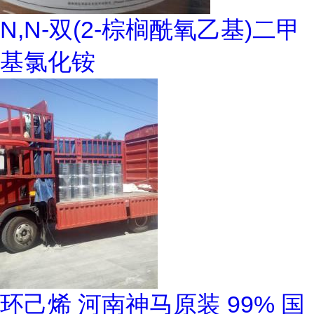
N,N-双(2-棕榈酰氧乙基)二甲
基氯化铵
环己烯 河南神马原装 99% 国