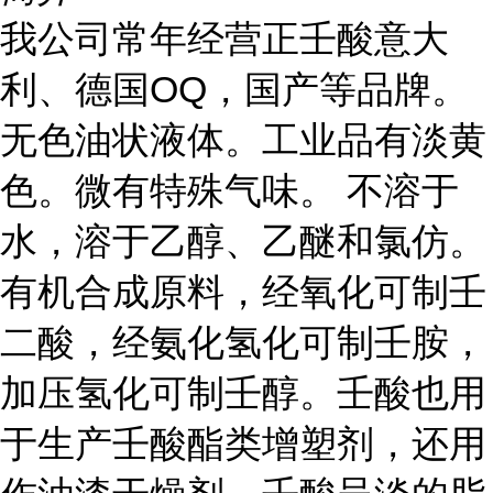
我公司常年经营正壬酸意大
利、德国OQ，国产等品牌。
无色油状液体。工业品有淡黄
色。微有特殊气味。
不溶于
水，溶于乙醇、乙醚和氯仿。
有机合成原料，经氧化可制壬
二酸，经氨化氢化可制壬胺，
加压氢化可制壬醇。壬酸也用
于生产壬酸酯类增塑剂，还用