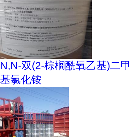
N,N-双(2-棕榈酰氧乙基)二甲
基氯化铵