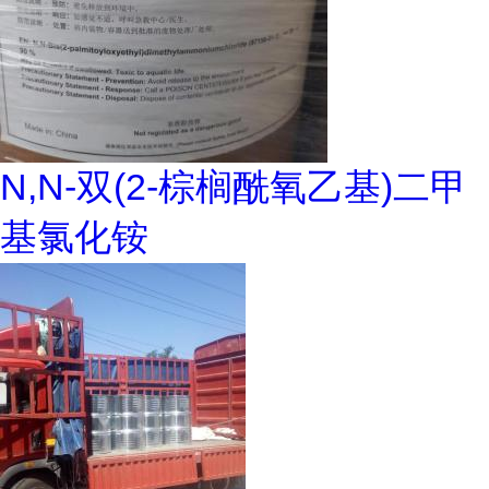
N,N-双(2-棕榈酰氧乙基)二甲
基氯化铵