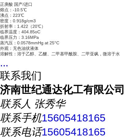
正庚酸 国产/进口
熔点：-10.5℃
沸点：223℃
密度：0.918g/cm3
折射率：1.422（20℃）
临界温度：404.85oC
临界压力：3.16MPa
蒸汽压：0.0578mmHg at 25°C
外观：无色油状液体
溶解性：溶于乙醇、乙醚、二甲基甲酰胺、二甲亚砜，微溶于水
...
联系我们
济南世纪通达化工有限公司
联系人
张秀华
联系手机
15605418165
联系电话
15605418165