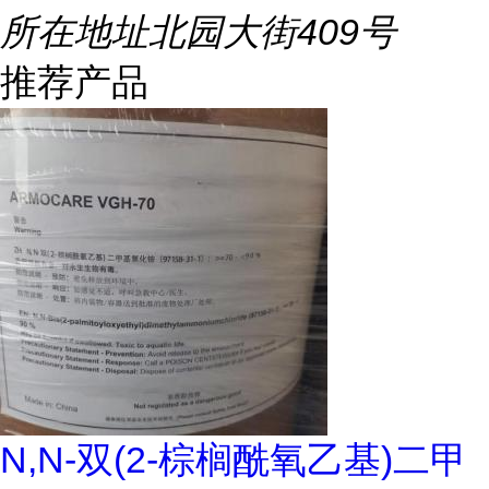
所在地址
北园大街409号
推荐产品
N,N-双(2-棕榈酰氧乙基)二甲