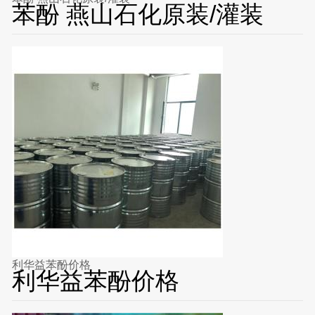
苯酚 燕山石化原装/灌装
利华益苯酚价格
利华益苯酚价格