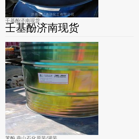
壬基酚济南现货
壬基酚济南现货
苯酚 燕山石化原装/灌装