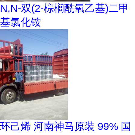
N,N-双(2-棕榈酰氧乙基)二甲
基氯化铵
环己烯 河南神马原装 99% 国