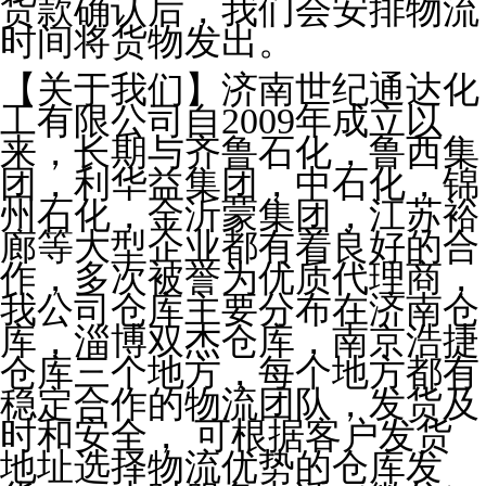
货款确认后，我们会安排物流
时间将货物发出。
【关于我们】济南世纪通达化
工有限公司自2009年成立以
来，长期与齐鲁石化，鲁西集
团，利华益集团，中石化，锦
州石化，金沂蒙集团，江苏裕
廊等大型企业都有着良好的合
作，多次被誉为优质代理商，
我公司仓库主要分布在济南仓
库，淄博双杰仓库，南京浩捷
仓库三个地方，每个地方都有
稳定合作的物流团队，发货及
时和安全， 可根据客户发货
地址选择物流优势的仓库发