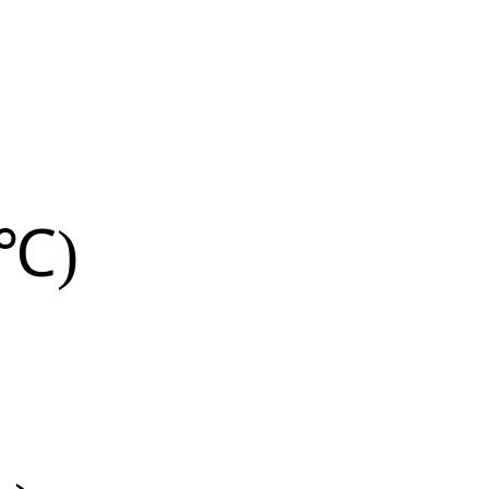
液体
ol
0℃)
℃)