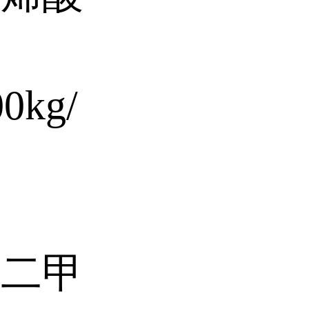
g/
醇二甲