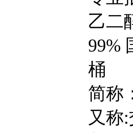
乙二
99%
桶
简称
又称