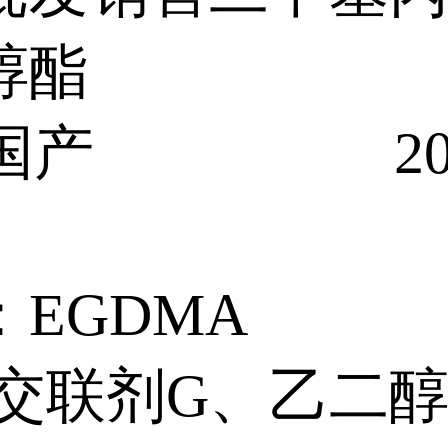
醇酯
国产 200k
：EGDMA
:交联剂G、乙二