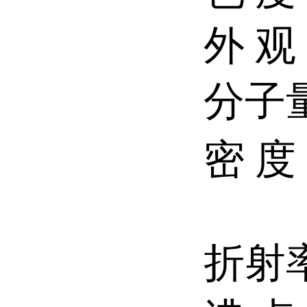
外 
分子量
密 度：
折射率