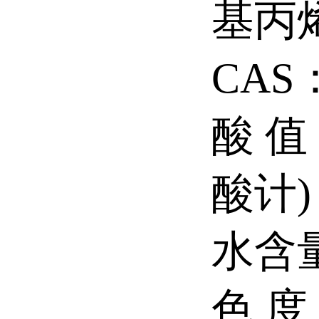
基
CAS
酸 值
酸
水含
色 度：