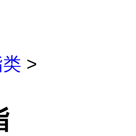
酯类
>
酯