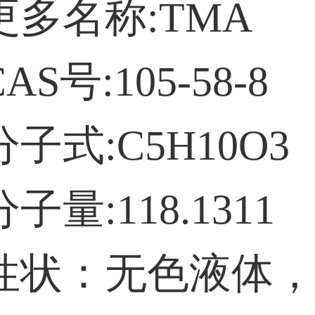
名称:TMA
号:105-58-8
式:C5H10O3
:118.1311
：无色液体，