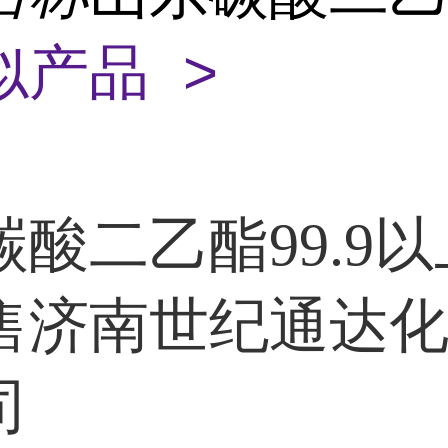
似产品 >
碳酸二乙酯99.9
售济南世纪通达
司