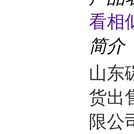
看相
简介
山东
货出
限公